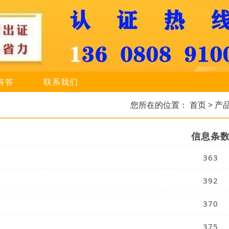
有答
联系我们
您所在的位置：
首页
> 产
信息条
363
392
370
375