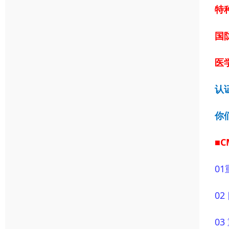
特
国
医学
认
你
■
01
0
0