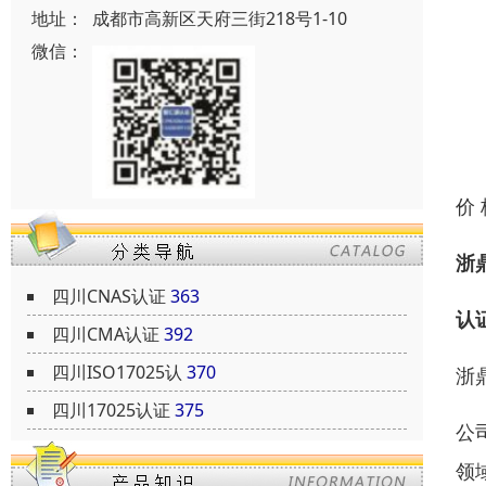
地址：
成都市高新区天府三街218号1-10
微信：
价
浙
四川CNAS认证
363
认
四川CMA认证
392
四川ISO17025认
370
浙
四川17025认证
375
公
领