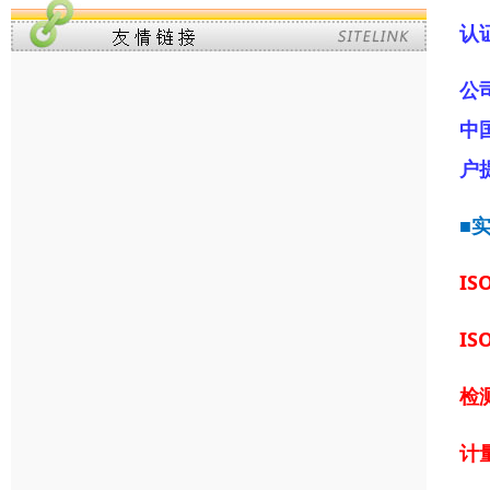
认
公
中
户
■
IS
IS
检
计