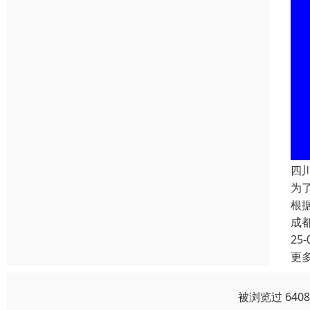
四
为
根
成
25-
更
被浏览过 640