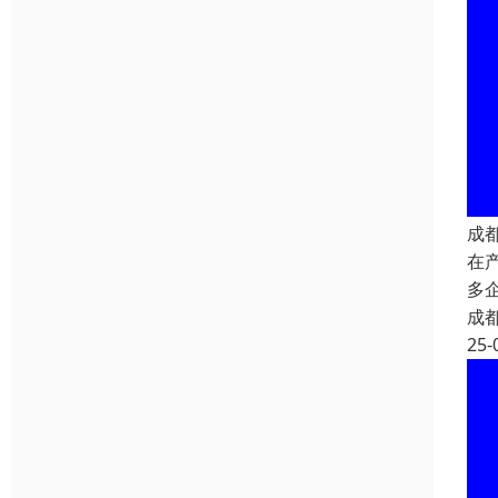
成
在
多
成
25-