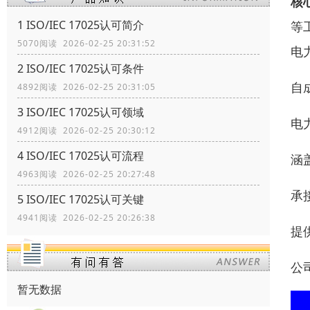
核
1 ISO/IEC 17025认可简介
等
5070阅读 2026-02-25 20:31:52
电
2 ISO/IEC 17025认可条件
自
4892阅读 2026-02-25 20:31:05
3 ISO/IEC 17025认可领域
电
4912阅读 2026-02-25 20:30:12
4 ISO/IEC 17025认可流程
涵
4963阅读 2026-02-25 20:27:48
承
5 ISO/IEC 17025认可关键
4941阅读 2026-02-25 20:26:38
提
公
暂无数据