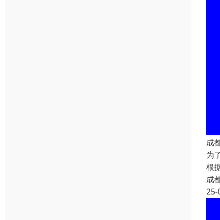
成
为
根
成
25-