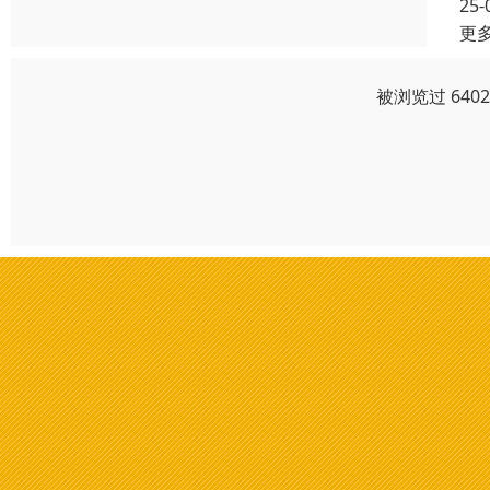
25-
更
被浏览过 640