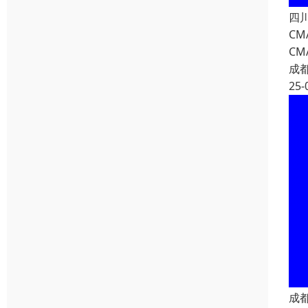
四
C
C
成
25-
成