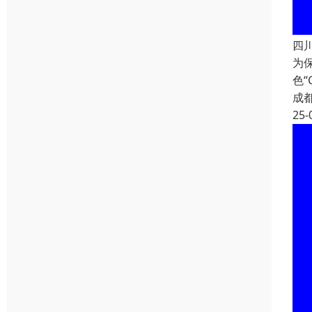
四
为
色
成
25-