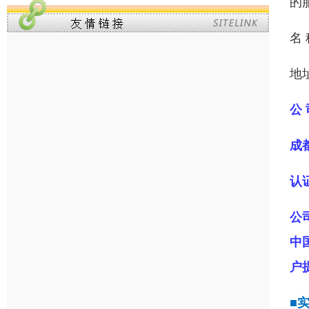
的
名
地
公 
成
认
公
中
户
■