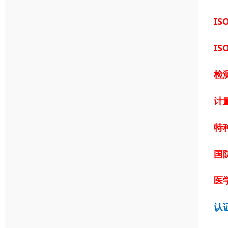
IS
IS
检
计
特
国
医学
认