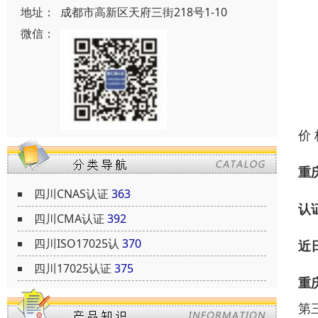
地址：
成都市高新区天府三街218号1-10
微信：
价
重
四川CNAS认证
363
认
四川CMA认证
392
四川ISO17025认
370
近
四川17025认证
375
重
第