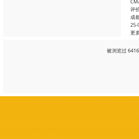
CM
评
成
25-
更
被浏览过 641