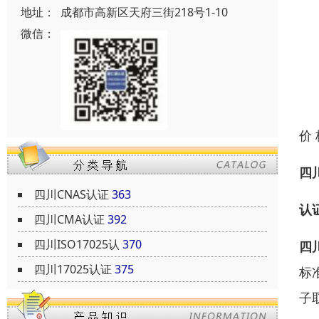
地址：
成都市高新区天府三街218号1-10
微信：
价
四
四川CNAS认证
363
认
四川CMA认证
392
四川ISO17025认
370
四
四川17025认证
375
标
子