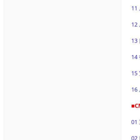
1
1
1
1
1
1
■C
0
0