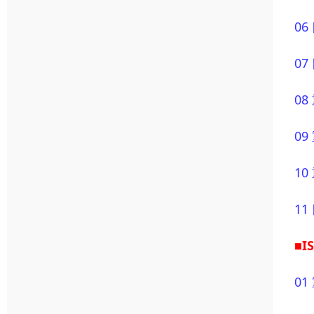
0
0
0
0
1
1
■I
0