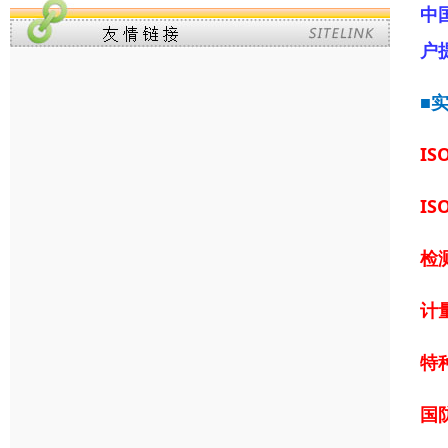
中
户
■
IS
IS
检
计
特
国