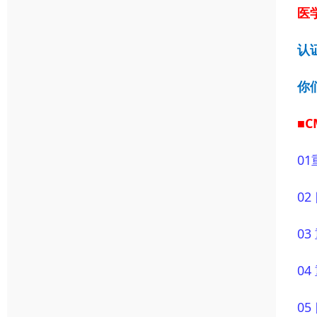
医学
认
你
■
01
0
0
0
0