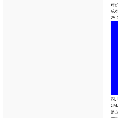
评
成
25-
四
C
是