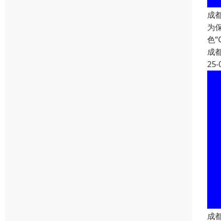
成
为
色
成
25-
成