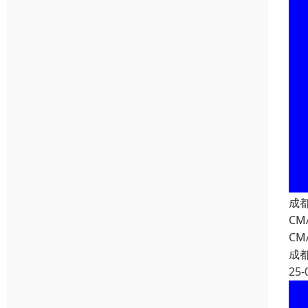
成
C
C
成
25-