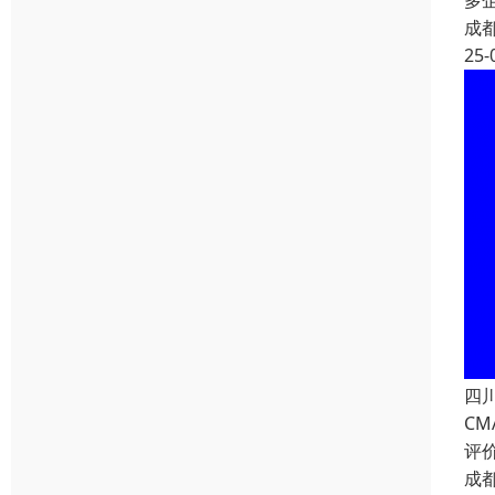
多
成
25-
四
CM
评
成