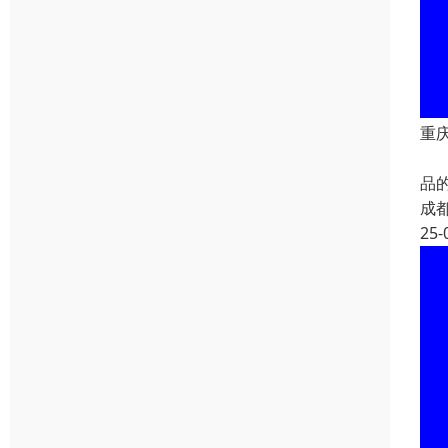
重庆
重
品
成
25-