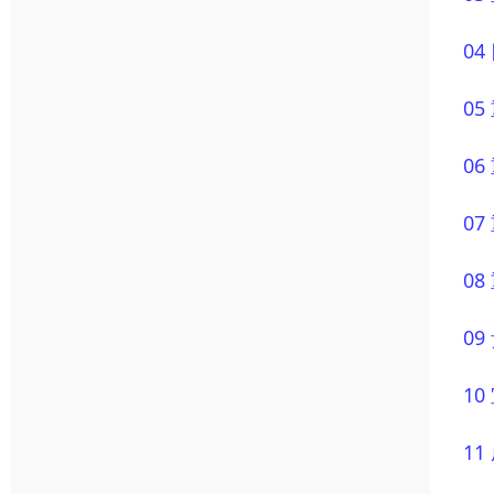
0
0
0
0
0
0
1
1