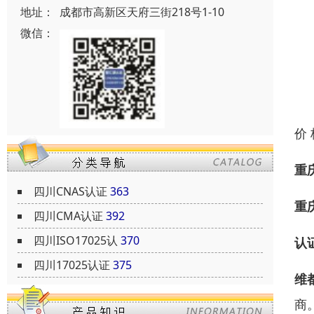
地址：
成都市高新区天府三街218号1-10
微信：
价
重
四川CNAS认证
363
重
四川CMA认证
392
四川ISO17025认
370
认
四川17025认证
375
维
商