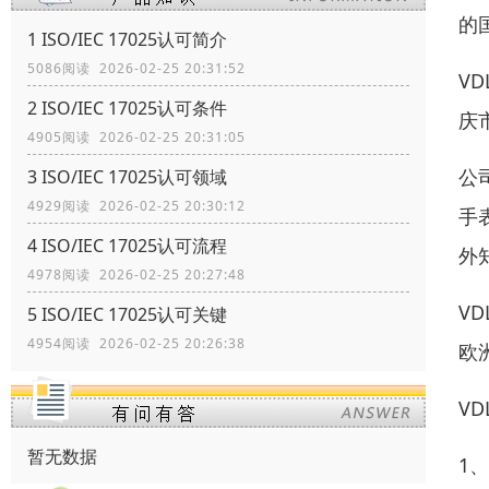
的
1 ISO/IEC 17025认可简介
5086阅读 2026-02-25 20:31:52
V
2 ISO/IEC 17025认可条件
庆
4905阅读 2026-02-25 20:31:05
公
3 ISO/IEC 17025认可领域
4929阅读 2026-02-25 20:30:12
手
4 ISO/IEC 17025认可流程
外
4978阅读 2026-02-25 20:27:48
V
5 ISO/IEC 17025认可关键
4954阅读 2026-02-25 20:26:38
欧
V
暂无数据
1