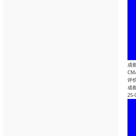
成
CM
评
成
25-