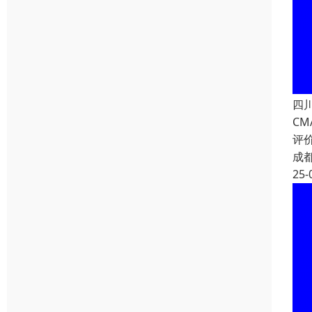
四
CM
评
成
25-