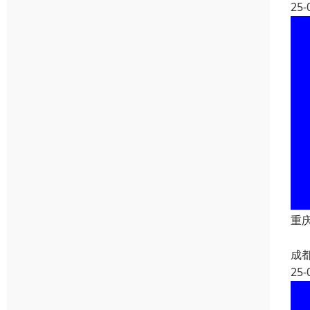
25-
重庆
成
25-