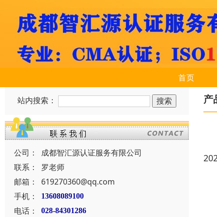
首页
产
站内搜索：
公司：
成都智汇源认证服务有限公司
20
联系：
罗老师
邮箱：
619270360@qq.com
手机：
13608089100
电话：
028-84301286