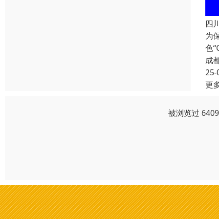
四
为
色
成
25-
更
被浏览过 640