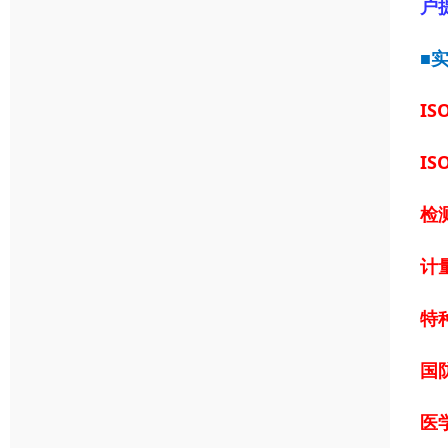
户
■
IS
IS
检
计
特
国
医学