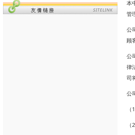
本
管
公
顾
公司
律
司
公
（
（