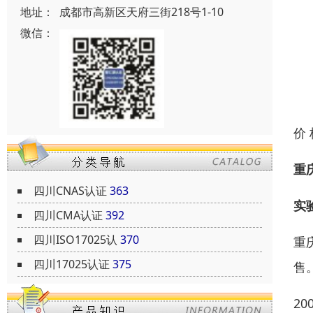
地址：
成都市高新区天府三街218号1-10
微信：
价
重
四川CNAS认证
363
实
四川CMA认证
392
四川ISO17025认
370
重
四川17025认证
375
售
2