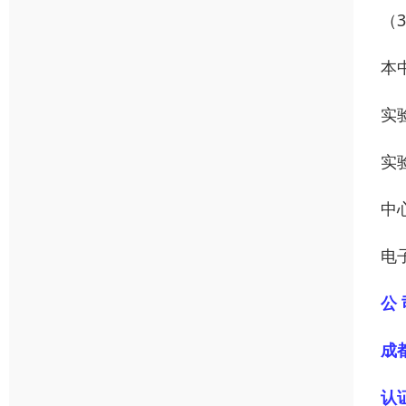
（
本
实
实
中
电子
公 
成
认