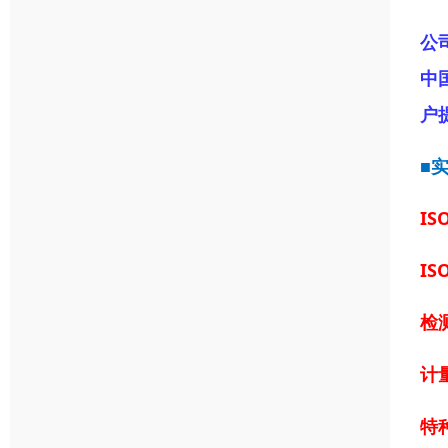
公
中
户
■
IS
IS
检
计
特