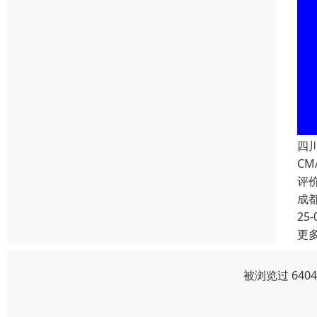
四
CM
评
成
25-
更
被浏览过 640