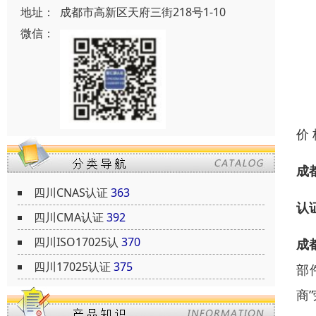
地址：
成都市高新区天府三街218号1-10
微信：
价
成
四川CNAS认证
363
认
四川CMA认证
392
四川ISO17025认
370
成
四川17025认证
375
部
商