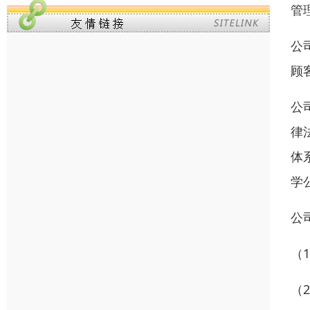
管
公
顾
公司
律
体
学
公
（
（